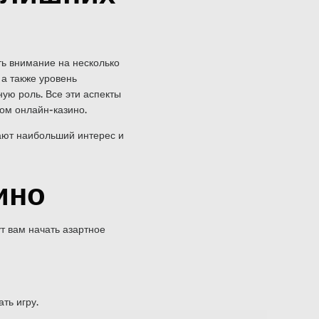
ть внимание на несколько
 а также уровень
ую роль. Все эти аспекты
том онлайн-казино.
вают наибольший интерес и
ино
ут вам начать азартное
ть игру.