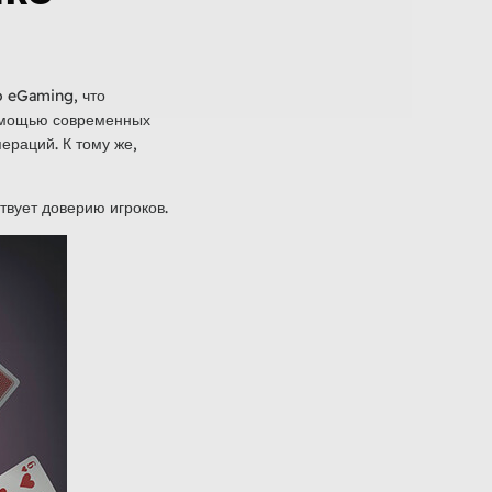
o eGaming, что
помощью современных
ераций. К тому же,
твует доверию игроков.