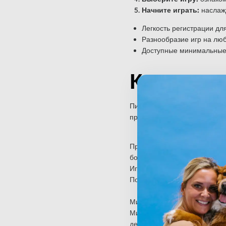
Начните играть:
наслажд
Легкость регистрации дл
Разнообразие игр на люб
Доступные минимальные 
Ключевы
Пинко казино предлагает мн
представлены ключевые особ
Особенность
Приветственный
150% д
бонус
враще
Игры
3000+ 
Поддержка
Кругло
Минимальный вывод
3,000 
Минимальный
2,500 
депозит