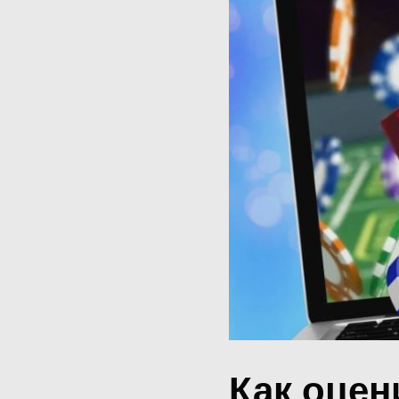
Как оцен