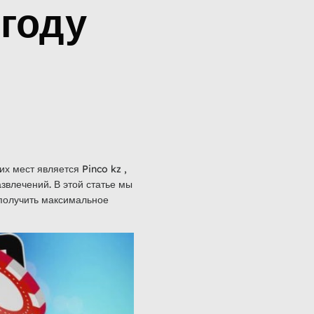
 году
ких мест является
Pinco kz
,
звлечений. В этой статье мы
ы получить максимальное