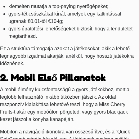
kiemelten mutatja a top‑paying nyerőgépeket;
gyors‑tét csúszkákat kínál, amelyek egy kattintással
ugranak €0.01-től €10-ig;
gyors újratöltési lehetőségeket biztosít, hogy a lendületet
megtarthasd.
Ez a struktúra támogatja azokat a játékosokat, akik a lehető
legnagyobb izgalmat akarják, anélkül, hogy hosszú játékokra
időznének.
2. Mobil Első Pillanatok
A mobil élmény kulcsfontosságú a gyors játékokhoz, mert a
legtöbb felhasználó inkább útközben játszik. Az oldal
reszponzív kialakítása lehetővé teszi, hogy a Miss Cherry
Fruits-t akár egy metróúton pörgeted, vagy gyors blackjack
kezet játszol a konyha kanapéján.
Mobilon a navigáció ikonokra van összesűrítve, és a “Quick