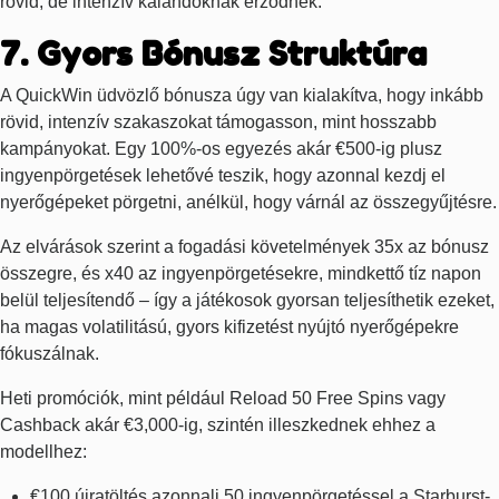
rövid, de intenzív kalandoknak érződnek.
7. Gyors Bónusz Struktúra
A QuickWin üdvözlő bónusza úgy van kialakítva, hogy inkább
rövid, intenzív szakaszokat támogasson, mint hosszabb
kampányokat. Egy 100%-os egyezés akár €500-ig plusz
ingyenpörgetések lehetővé teszik, hogy azonnal kezdj el
nyerőgépeket pörgetni, anélkül, hogy várnál az összegyűjtésre.
Az elvárások szerint a fogadási követelmények 35x az bónusz
összegre, és x40 az ingyenpörgetésekre, mindkettő tíz napon
belül teljesítendő – így a játékosok gyorsan teljesíthetik ezeket,
ha magas volatilitású, gyors kifizetést nyújtó nyerőgépekre
fókuszálnak.
Heti promóciók, mint például Reload 50 Free Spins vagy
Cashback akár €3,000-ig, szintén illeszkednek ehhez a
modellhez:
€100 újratöltés azonnali 50 ingyenpörgetéssel a Starburst-