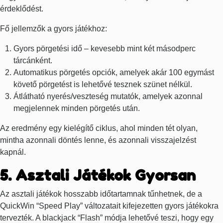
érdeklődést.
Fő jellemzők a gyors játékhoz:
Gyors pörgetési idő – kevesebb mint két másodperc
tárcánként.
Automatikus pörgetés opciók, amelyek akár 100 egymást
követő pörgetést is lehetővé tesznek szünet nélkül.
Átlátható nyerés/veszteség mutatók, amelyek azonnal
megjelennek minden pörgetés után.
Az eredmény egy kielégítő ciklus, ahol minden tét olyan,
mintha azonnali döntés lenne, és azonnali visszajelzést
kapnál.
5. Asztali Játékok Gyorsan
Az asztali játékok hosszabb időtartamnak tűnhetnek, de a
QuickWin “Speed Play” változatait kifejezetten gyors játékokra
tervezték. A blackjack “Flash” módja lehetővé teszi, hogy egy