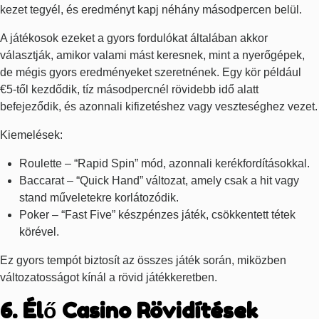
kezet tegyél, és eredményt kapj néhány másodpercen belül.
A játékosok ezeket a gyors fordulókat általában akkor
választják, amikor valami mást keresnek, mint a nyerőgépek,
de mégis gyors eredményeket szeretnének. Egy kör például
€5-től kezdődik, tíz másodpercnél rövidebb idő alatt
befejeződik, és azonnali kifizetéshez vagy veszteséghez vezet.
Kiemelések:
Roulette – “Rapid Spin” mód, azonnali kerékfordításokkal.
Baccarat – “Quick Hand” változat, amely csak a hit vagy
stand műveletekre korlátozódik.
Poker – “Fast Five” készpénzes játék, csökkentett tétek
körével.
Ez gyors tempót biztosít az összes játék során, miközben
változatosságot kínál a rövid játékkeretben.
6. Élő Casino Rövidítések