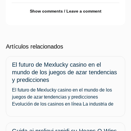
Show comments / Leave a comment
Artículos relacionados
El futuro de Mexlucky casino en el
mundo de los juegos de azar tendencias
y predicciones
El futuro de Mexlucky casino en el mundo de los
juegos de azar tendencias y predicciones
Evolución de los casinos en línea La industria de