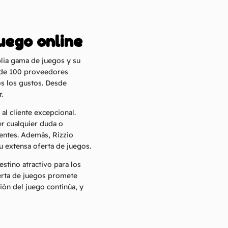
uego online
lia gama de juegos y su
 de 100 proveedores
os los gustos. Desde
.
al cliente excepcional.
er cualquier duda o
entes. Además, Rizzio
u extensa oferta de juegos.
stino atractivo para los
ferta de juegos promete
ión del juego continúa, y