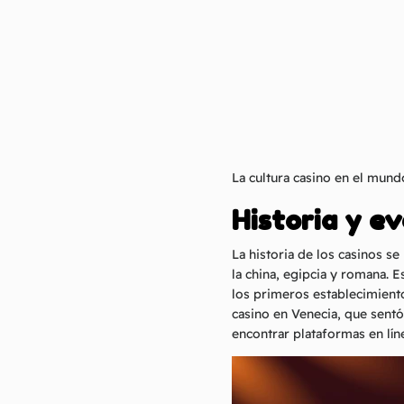
La cultura casino en el mund
Historia y ev
La historia de los casinos s
la china, egipcia y romana. 
los primeros establecimiento
casino en Venecia, que sent
encontrar plataformas en lí