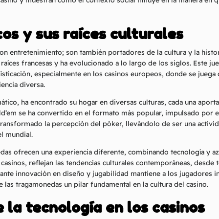
os y sus raíces culturales
on entretenimiento; son también portadores de la cultura y la histor
 raíces francesas y ha evolucionado a lo largo de los siglos. Este j
isticación, especialmente en los casinos europeos, donde se juega 
iencia diversa.
tico, ha encontrado su hogar en diversas culturas, cada una aport
ld’em se ha convertido en el formato más popular, impulsado por e
 transformado la percepción del póker, llevándolo de ser una activi
l mundial.
das ofrecen una experiencia diferente, combinando tecnología y az
 casinos, reflejan las tendencias culturales contemporáneas, desde 
tante innovación en diseño y jugabilidad mantiene a los jugadores i
las tragamonedas un pilar fundamental en la cultura del casino.
 la tecnología en los casinos