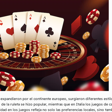
expandieron por el continente europeo, surgieron diferentes estilo
 de la ruleta se hizo popular, mientras que en Italia los juegos de 
dad en los juegos refleja no solo las preferencias locales, sino tam