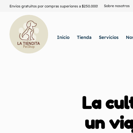
Sobre nosotros
Envíos gratuitos por compras superiores a $250.000!
Inicio
Tienda
Servicios
No
La cul
un via