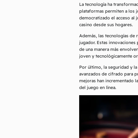
La tecnología ha transformad
plataformas permiten a los j
democratizado el acceso al j
casino desde sus hogares.
Además, las tecnologías de r
jugador. Estas innovaciones
de una manera más envolvent
joven y tecnológicamente or
Por último, la seguridad y la
avanzados de cifrado para p
mejoras han incrementado la 
del juego en línea.