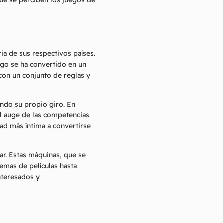
ia de sus respectivos países.
uego se ha convertido en un
con un conjunto de reglas y
ando su propio giro. En
l auge de las competencias
dad más íntima a convertirse
ar. Estas máquinas, que se
temas de películas hasta
nteresados y