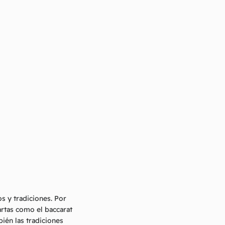
s y tradiciones. Por
cartas como el baccarat
bién las tradiciones