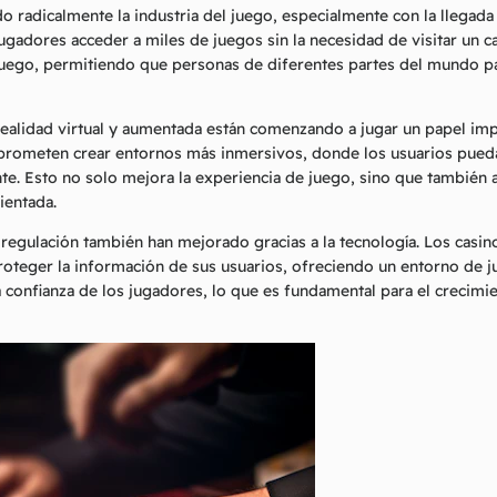
o radicalmente la industria del juego, especialmente con la llegada d
ugadores acceder a miles de juegos sin la necesidad de visitar un ca
uego, permitiendo que personas de diferentes partes del mundo par
ealidad virtual y aumentada están comenzando a jugar un papel imp
 prometen crear entornos más inmersivos, donde los usuarios pueda
e. Esto no solo mejora la experiencia de juego, sino que también a
ientada.
 regulación también han mejorado gracias a la tecnología. Los casino
roteger la información de sus usuarios, ofreciendo un entorno de 
confianza de los jugadores, lo que es fundamental para el crecimie