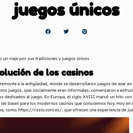
juegos únicos
o un viaje por sus tradiciones y juegos únicos
olución de los casinos
e remonta a la antigüedad, donde se desarrollaron juegos de azar en
Estos juegos, que inicialmente eran informales, comenzaron a estruc
s dedicados al juego. En Europa, el siglo XVIII marcó un hito con 
ó las bases para los modernos casinos que conocemos hoy. Hoy en 
nea, como
https://rizzio.com.es/
, que ofrecen una experiencia de j