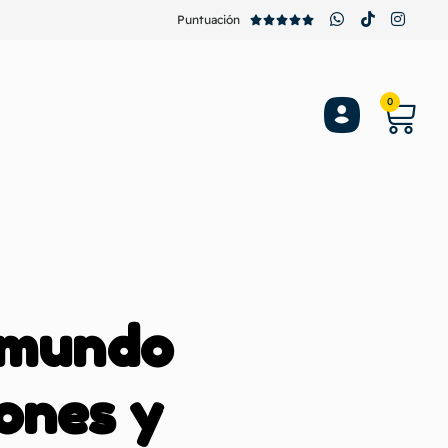
Puntuación





0
l mundo
iones y