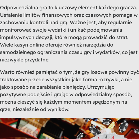
Odpowiedzialna gra to kluczowy element każdego gracza.
Ustalenie limitów finansowych oraz czasowych pomaga w
zachowaniu kontroli nad grą. Ważne jest, aby regularnie
monitorować swoje wydatki i unikać podejmowania
impulsywnych decyzji, które mogą prowadzić do strat.
Wiele kasyn online oferuje również narzędzia do
samodzielnego ograniczania czasu gry i wydatków, co jest
niezwykle przydatne.
Warto również pamiętać o tym, że gry losowe powinny być
traktowane przede wszystkim jako forma rozrywki, a nie
jako sposób na zarabianie pieniędzy. Utrzymując
pozytywne podejście i grając w odpowiedzialny sposób,
można cieszyć się każdym momentem spędzonym na
grze, niezależnie od wyników.