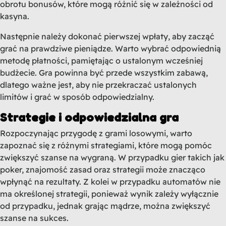
obrotu bonusów, które mogą różnić się w zależności od
kasyna.
Następnie należy dokonać pierwszej wpłaty, aby zacząć
grać na prawdziwe pieniądze. Warto wybrać odpowiednią
metodę płatności, pamiętając o ustalonym wcześniej
budżecie. Gra powinna być przede wszystkim zabawą,
dlatego ważne jest, aby nie przekraczać ustalonych
limitów i grać w sposób odpowiedzialny.
Strategie i odpowiedzialna gra
Rozpoczynając przygodę z grami losowymi, warto
zapoznać się z różnymi strategiami, które mogą pomóc
zwiększyć szanse na wygraną. W przypadku gier takich jak
poker, znajomość zasad oraz strategii może znacząco
wpłynąć na rezultaty. Z kolei w przypadku automatów nie
ma określonej strategii, ponieważ wynik zależy wyłącznie
od przypadku, jednak grając mądrze, można zwiększyć
szanse na sukces.