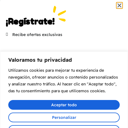
Tienda online
Medellín, Colombia
¡Regístrate!
333 2265056
latienditapetcol@gmail.com
Recibe ofertas exclusivas
Subscribete y entérate de ofertas especiales
Recibe promociones, novedades, eventos, para que
estes enterado de todo!!
Valoramos tu privacidad
Utilizamos cookies para mejorar tu experiencia de
navegación, ofrecer anuncios o contenido personalizados
y analizar nuestro tráfico. Al hacer clic en "Aceptar todo",
Suscríbete
das tu consentimiento para que utilicemos cookies.
Suscribirte
Aceptar todo
Al suscribirte a nuestro boletín, aceptas nuestros
Términos y Condiciones y la
Política de Privacidad.
Personalizar
Copyright ©2026
Política de privacidad
Términos de uso