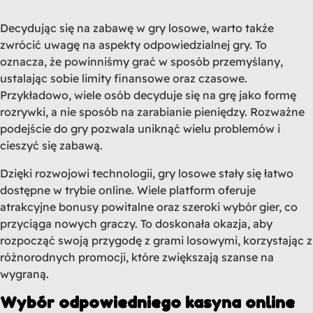
Decydując się na zabawę w gry losowe, warto także
zwrócić uwagę na aspekty odpowiedzialnej gry. To
oznacza, że powinniśmy grać w sposób przemyślany,
ustalając sobie limity finansowe oraz czasowe.
Przykładowo, wiele osób decyduje się na grę jako formę
rozrywki, a nie sposób na zarabianie pieniędzy. Rozważne
podejście do gry pozwala uniknąć wielu problemów i
cieszyć się zabawą.
Dzięki rozwojowi technologii, gry losowe stały się łatwo
dostępne w trybie online. Wiele platform oferuje
atrakcyjne bonusy powitalne oraz szeroki wybór gier, co
przyciąga nowych graczy. To doskonała okazja, aby
rozpocząć swoją przygodę z grami losowymi, korzystając z
różnorodnych promocji, które zwiększają szanse na
wygraną.
Wybór odpowiedniego kasyna online