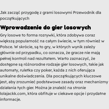
Jak zacząć przygodę z grami losowymi Przewodnik dla
początkujących
Wprowadzenie do gier losowych
Gry losowe to forma rozrywki, która zdobywa coraz
większą popularność na całym świecie, w tym również w
Polsce. W skrócie, są to gry, w których wynik zależy
głównie od przypadku, co oznacza, że gracze nie mają
pełnej kontroli nad rezultatem. Warto zaznaczyć, że
dostępne są różnorodne rodzaje gier losowych, takie jak
automaty, ruletka czy poker, każda z nich oferująca
unikalne doświadczenia. Dla początkujących kluczowe
jest, aby zrozumieć podstawowe zasady oraz mechanizmy
działania tych gier. Można je znaleźć na stronie
lolajackk.com
, która obfituje w ciekawe opcje i przydatne
informacje.