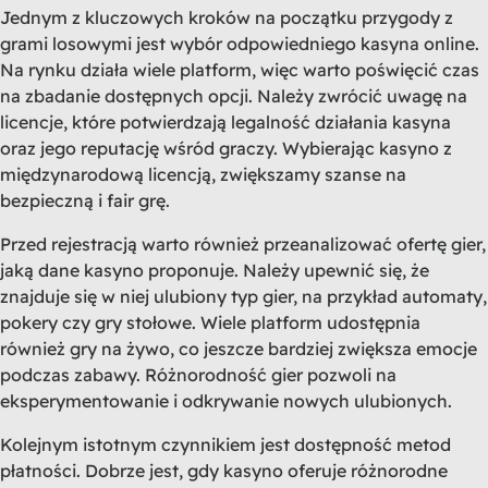
Jednym z kluczowych kroków na początku przygody z
grami losowymi jest wybór odpowiedniego kasyna online.
Na rynku działa wiele platform, więc warto poświęcić czas
na zbadanie dostępnych opcji. Należy zwrócić uwagę na
licencje, które potwierdzają legalność działania kasyna
oraz jego reputację wśród graczy. Wybierając kasyno z
międzynarodową licencją, zwiększamy szanse na
bezpieczną i fair grę.
Przed rejestracją warto również przeanalizować ofertę gier,
jaką dane kasyno proponuje. Należy upewnić się, że
znajduje się w niej ulubiony typ gier, na przykład automaty,
pokery czy gry stołowe. Wiele platform udostępnia
również gry na żywo, co jeszcze bardziej zwiększa emocje
podczas zabawy. Różnorodność gier pozwoli na
eksperymentowanie i odkrywanie nowych ulubionych.
Kolejnym istotnym czynnikiem jest dostępność metod
płatności. Dobrze jest, gdy kasyno oferuje różnorodne