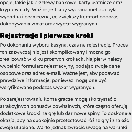
opcje, takie jak przelewy bankowe, karty płatnicze oraz
kryptowaluty. Ważne jest, aby wybrana metoda była
wygodna i bezpieczna, co zwiększy komfort podczas
dokonywania wpłat oraz wypłat wygranych.
Rejestracja i pierwsze kroki
Po dokonaniu wyboru kasyna, czas na rejestrację. Proces
ten zazwyczaj nie jest skomplikowany i można go
zrealizować w kilku prostych krokach. Najpierw należy
wypełnić formularz rejestracyjny, podając swoje dane
osobowe oraz adres e-mail. Ważne jest, aby podawać
prawdziwe informacje, ponieważ mogą one być
weryfikowane podczas wypłat wygranych.
Po zarejestrowaniu konta gracze mogą skorzystać z
atrakcyjnych bonusów powitalnych, które często oferują
dodatkowe środki na grę lub darmowe spiny. To doskonała
okazja, aby na spokojnie przetestować różne gry i znaleźć
swoje ulubione. Warto jednak zwrócić uwagę na warunki