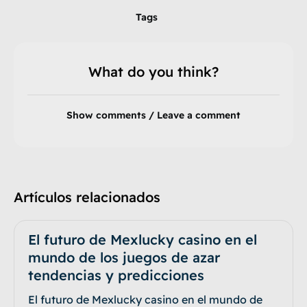
Tags
What do you think?
Show comments / Leave a comment
Artículos relacionados
El futuro de Mexlucky casino en el
mundo de los juegos de azar
tendencias y predicciones
El futuro de Mexlucky casino en el mundo de