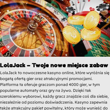
LolaJack – Twoje nowe miejsce zabaw
LolaJack to nowoczesne kasyno online, które wyróżnia się
bogatą ofertą gier oraz atrakcyjnymi promocjami.
Platforma ta oferuje graczom ponad 4000 gier, w tym
popularne automaty oraz gry na żywo. Dzięki tak
szerokiemu wyborowi, każdy gracz znajdzie coś dla siebie,
niezależnie od poziomu doświadczenia. Kasyno zapewnia
także atrakcyjny pakiet powitalny, który może wynieść do