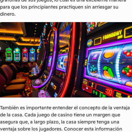
para que los principiantes practiquen sin arriesgar su
dinero.
También es importante entender el concepto de la ventaja
de la casa. Cada juego de casino tiene un margen que
asegura que, a largo plazo, la casa siempre tenga una
ventaja sobre los jugadores. Conocer esta información