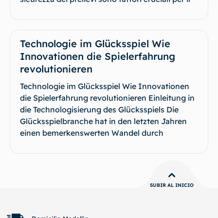
Technologie im Glücksspiel Wie
Innovationen die Spielerfahrung
revolutionieren
Technologie im Glücksspiel Wie Innovationen
die Spielerfahrung revolutionieren Einleitung in
die Technologisierung des Glücksspiels Die
Glücksspielbranche hat in den letzten Jahren
einen bemerkenswerten Wandel durch
SUBIR AL INICIO