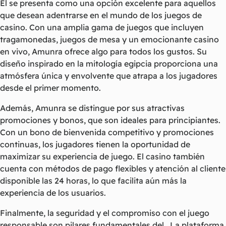
El se presenta como una opción excelente para aquellos
que desean adentrarse en el mundo de los juegos de
casino. Con una amplia gama de juegos que incluyen
tragamonedas, juegos de mesa y un emocionante casino
en vivo, Amunra ofrece algo para todos los gustos. Su
diseño inspirado en la mitología egipcia proporciona una
atmósfera única y envolvente que atrapa a los jugadores
desde el primer momento.
Además, Amunra se distingue por sus atractivas
promociones y bonos, que son ideales para principiantes.
Con un bono de bienvenida competitivo y promociones
continuas, los jugadores tienen la oportunidad de
maximizar su experiencia de juego. El casino también
cuenta con métodos de pago flexibles y atención al cliente
disponible las 24 horas, lo que facilita aún más la
experiencia de los usuarios.
Finalmente, la seguridad y el compromiso con el juego
responsable son pilares fundamentales del . La plataforma