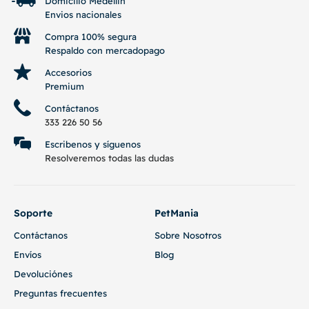
Domicilio Medellin
Envios nacionales
Compra 100% segura
Respaldo con mercadopago
Accesorios
Premium
Contáctanos
333 226 50 56
Escribenos y síguenos
Resolveremos todas las dudas
Soporte
PetMania
Contáctanos
Sobre Nosotros
Envíos
Blog
Devoluciónes
Preguntas frecuentes