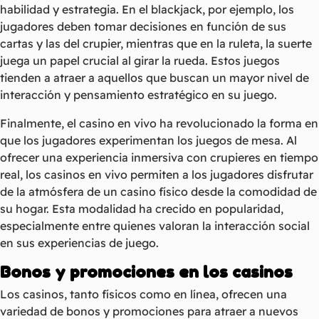
habilidad y estrategia. En el blackjack, por ejemplo, los
jugadores deben tomar decisiones en función de sus
cartas y las del crupier, mientras que en la ruleta, la suerte
juega un papel crucial al girar la rueda. Estos juegos
tienden a atraer a aquellos que buscan un mayor nivel de
interacción y pensamiento estratégico en su juego.
Finalmente, el casino en vivo ha revolucionado la forma en
que los jugadores experimentan los juegos de mesa. Al
ofrecer una experiencia inmersiva con crupieres en tiempo
real, los casinos en vivo permiten a los jugadores disfrutar
de la atmósfera de un casino físico desde la comodidad de
su hogar. Esta modalidad ha crecido en popularidad,
especialmente entre quienes valoran la interacción social
en sus experiencias de juego.
Bonos y promociones en los casinos
Los casinos, tanto físicos como en línea, ofrecen una
variedad de bonos y promociones para atraer a nuevos