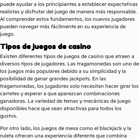
puede ayudar a los principiantes a establecer expectativas
realistas y disfrutar del juego de manera más responsable.
Al comprender estos fundamentos, los nuevos jugadores
pueden navegar más fácilmente en su experiencia de
juego.
Tipos de juegos de casino
Existen diferentes tipos de juegos de casino que atraen a
diversos tipos de jugadores. Las tragamonedas son uno de
los juegos más populares debido a su simplicidad y la
posibilidad de ganar grandes jackpots. En las
tragamonedas, los jugadores solo necesitan hacer girar los
carretes y esperar a que aparezcan combinaciones
ganadoras. La variedad de temas y mecánicas de juego
disponibles hace que sean atractivas para todos los
gustos.
Por otro lado, los juegos de mesa como el blackjack y la
ruleta ofrecen una experiencia diferente que combina