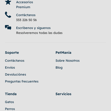
Accesorios
Premium
Contáctanos
333 226 50 56
Escribenos y síguenos
Resolveremos todas las dudas
Soporte
PetMania
Contáctanos
Sobre Nosotros
Envíos
Blog
Devoluciónes
Preguntas frecuentes
Tienda
Servicios
Gatos
Perros