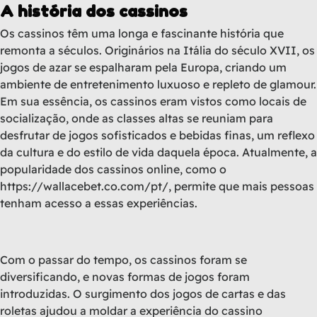
A história dos cassinos
Os cassinos têm uma longa e fascinante história que
remonta a séculos. Originários na Itália do século XVII, os
jogos de azar se espalharam pela Europa, criando um
ambiente de entretenimento luxuoso e repleto de glamour.
Em sua essência, os cassinos eram vistos como locais de
socialização, onde as classes altas se reuniam para
desfrutar de jogos sofisticados e bebidas finas, um reflexo
da cultura e do estilo de vida daquela época. Atualmente, a
popularidade dos cassinos online, como o
https://wallacebet.co.com/pt/
, permite que mais pessoas
tenham acesso a essas experiências.
Com o passar do tempo, os cassinos foram se
diversificando, e novas formas de jogos foram
introduzidas. O surgimento dos jogos de cartas e das
roletas ajudou a moldar a experiência do cassino