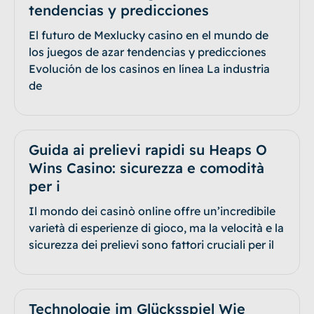
tendencias y predicciones
El futuro de Mexlucky casino en el mundo de
los juegos de azar tendencias y predicciones
Evolución de los casinos en línea La industria
de
Guida ai prelievi rapidi su Heaps O
Wins Casino: sicurezza e comodità
per i
Il mondo dei casinò online offre un’incredibile
varietà di esperienze di gioco, ma la velocità e la
sicurezza dei prelievi sono fattori cruciali per il
Technologie im Glücksspiel Wie