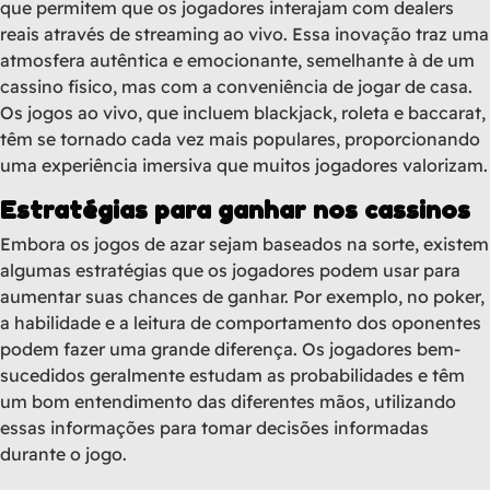
que permitem que os jogadores interajam com dealers
reais através de streaming ao vivo. Essa inovação traz uma
atmosfera autêntica e emocionante, semelhante à de um
cassino físico, mas com a conveniência de jogar de casa.
Os jogos ao vivo, que incluem blackjack, roleta e baccarat,
têm se tornado cada vez mais populares, proporcionando
uma experiência imersiva que muitos jogadores valorizam.
Estratégias para ganhar nos cassinos
Embora os jogos de azar sejam baseados na sorte, existem
algumas estratégias que os jogadores podem usar para
aumentar suas chances de ganhar. Por exemplo, no poker,
a habilidade e a leitura de comportamento dos oponentes
podem fazer uma grande diferença. Os jogadores bem-
sucedidos geralmente estudam as probabilidades e têm
um bom entendimento das diferentes mãos, utilizando
essas informações para tomar decisões informadas
durante o jogo.