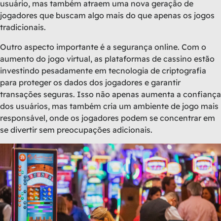
usuário, mas também atraem uma nova geração de
jogadores que buscam algo mais do que apenas os jogos
tradicionais.
Outro aspecto importante é a segurança online. Com o
aumento do jogo virtual, as plataformas de cassino estão
investindo pesadamente em tecnologia de criptografia
para proteger os dados dos jogadores e garantir
transações seguras. Isso não apenas aumenta a confiança
dos usuários, mas também cria um ambiente de jogo mais
responsável, onde os jogadores podem se concentrar em
se divertir sem preocupações adicionais.