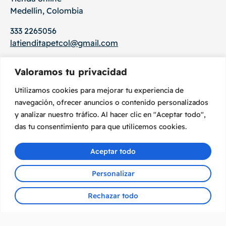
Medellín, Colombia
333 2265056
latienditapetcol@gmail.com
Subscribete y entérate de ofertas especiales
Valoramos tu privacidad
Recibe promociones, novedades, eventos, para que
Utilizamos cookies para mejorar tu experiencia de
estes enterado de todo!!
navegación, ofrecer anuncios o contenido personalizados
y analizar nuestro tráfico. Al hacer clic en "Aceptar todo",
das tu consentimiento para que utilicemos cookies.
Suscríbete
Aceptar todo
Personalizar
Rechazar todo
Copyright ©2026
Política de privacidad
Términos de uso