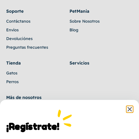
Soporte
PetMania
Contáctanos
Sobre Nosotros
Envíos
Blog
Devoluciónes
Preguntas frecuentes
Tienda
Servicios
Gatos
Perros
Más de nosotros
Tienda online
Medellín, Colombia
¡Regístrate!
333 2265056
latienditapetcol@gmail.com