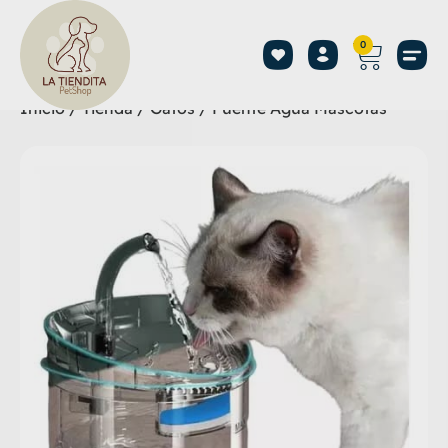
0
Inicio
/
Tienda
/
Gatos
/ Fuente Agua Mascotas