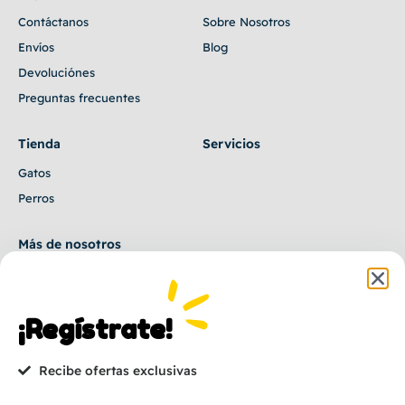
Contáctanos
Sobre Nosotros
Envíos
Blog
Devoluciónes
Preguntas frecuentes
Tienda
Servicios
Gatos
Perros
Más de nosotros
Tienda online
Medellín, Colombia
¡Regístrate!
333 2265056
latienditapetcol@gmail.com
Recibe ofertas exclusivas
Subscribete y entérate de ofertas especiales