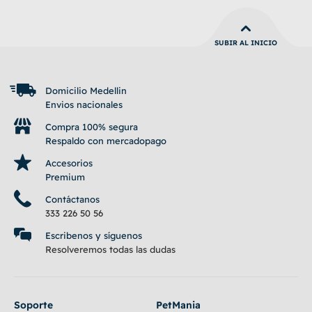
SUBIR AL INICIO
Domicilio Medellin
Envios nacionales
Compra 100% segura
Respaldo con mercadopago
Accesorios
Premium
Contáctanos
333 226 50 56
Escribenos y síguenos
Resolveremos todas las dudas
Soporte
PetMania