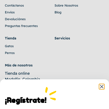
Contáctanos
Sobre Nosotros
Envíos
Blog
Devoluciónes
Preguntas frecuentes
Tienda
Servicios
Gatos
Perros
Más de nosotros
Tienda online
Medellín, Colombia
333 2265056
latienditapetcol@gmail.com
¡Regístrate!
Subscribete y entérate de ofertas especiales