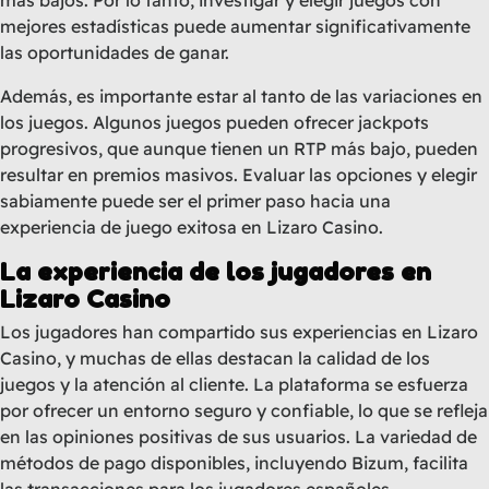
mejores estadísticas puede aumentar significativamente
las oportunidades de ganar.
Además, es importante estar al tanto de las variaciones en
los juegos. Algunos juegos pueden ofrecer jackpots
progresivos, que aunque tienen un RTP más bajo, pueden
resultar en premios masivos. Evaluar las opciones y elegir
sabiamente puede ser el primer paso hacia una
experiencia de juego exitosa en Lizaro Casino.
La experiencia de los jugadores en
Lizaro Casino
Los jugadores han compartido sus experiencias en Lizaro
Casino, y muchas de ellas destacan la calidad de los
juegos y la atención al cliente. La plataforma se esfuerza
por ofrecer un entorno seguro y confiable, lo que se refleja
en las opiniones positivas de sus usuarios. La variedad de
métodos de pago disponibles, incluyendo Bizum, facilita