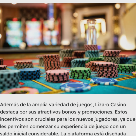
Además de la amplia variedad de juegos, Lizaro Casino
destaca por sus atractivos bonos y promociones. Estos
incentivos son cruciales para los nuevos jugadores, ya que
les permiten comenzar su experiencia de juego con un
saldo inicial considerable. La plataforma está diseñada