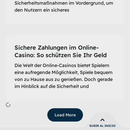
Sicherheitsmaßnahmen im Vordergrund, um
den Nutzern ein sicheres
Sichere Zahlungen im Online-
Casino: So schützen Sie Ihr Geld
Die Welt der Online-Casinos bietet Spielern
eine aufregende Möglichkeit, Spiele bequem
von zu Hause aus zu genießen. Doch gerade
im Hinblick auf die Sicherheit und
Load More
SUBIR AL INICIO