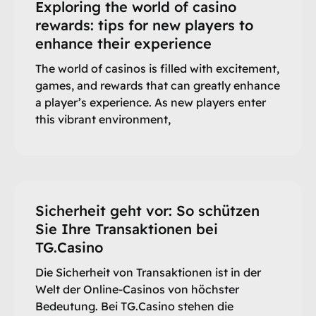
Exploring the world of casino
rewards: tips for new players to
enhance their experience
The world of casinos is filled with excitement,
games, and rewards that can greatly enhance
a player’s experience. As new players enter
this vibrant environment,
Sicherheit geht vor: So schützen
Sie Ihre Transaktionen bei
TG.Casino
Die Sicherheit von Transaktionen ist in der
Welt der Online-Casinos von höchster
Bedeutung. Bei TG.Casino stehen die