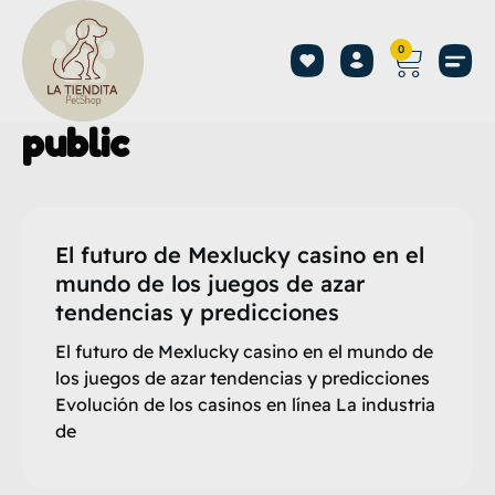
0
public
El futuro de Mexlucky casino en el
mundo de los juegos de azar
tendencias y predicciones
El futuro de Mexlucky casino en el mundo de
los juegos de azar tendencias y predicciones
Evolución de los casinos en línea La industria
de